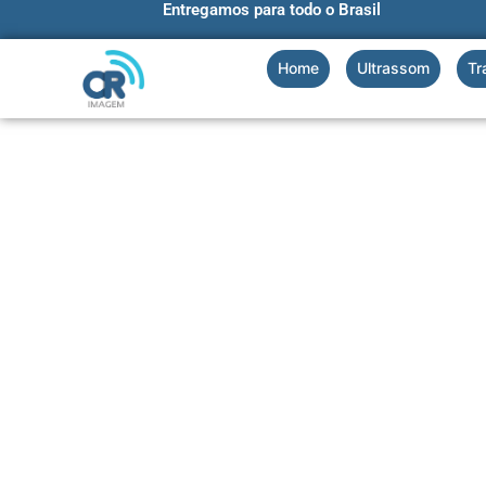
Entregamos para todo o Brasil
Ir
para
o
Home
Ultrassom
Tr
conteúdo