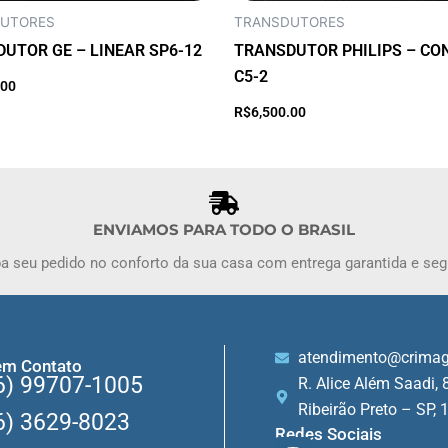
UTORES
TRANSDUTORES
UTOR GE – LINEAR SP6-12
TRANSDUTOR PHILIPS – CO
C5-2
Adicionar ao carrinho
.00
Adicionar ao carri
R$
6,500.00
ENVIAMOS PARA TODO O BRASIL
a seu pedido no conforto da sua casa com entrega garantida e seg
atendimento@crima
em Contato
6) 99707-1005
R. Alice Além Saadi, 
Ribeirão Preto – SP,
6) 3629-8023
Redes Sociais