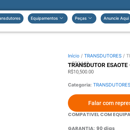
ansdutores
Equipamentos
Peças
Anuncie Aqui
Início
/
TRANSDUTORES
/ T
– SP2442
TRANSDUTOR ESAOTE –
R$
10,500.00
Categoria:
TRANSDUTORE
Falar com repre
COMPATIVEL COM EQUIP
GARANTIA: 90 dias