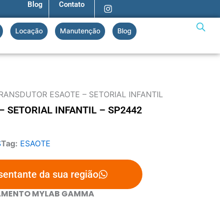
I
Blog
Contato
n
s
t
Locação
Manutenção
Blog
a
g
r
a
m
RANSDUTOR ESAOTE – SETORIAL INFANTIL
 SETORIAL INFANTIL – SP2442
S
Tag:
ESAOTE
sentante da sua região
AMENTO MYLAB GAMMA