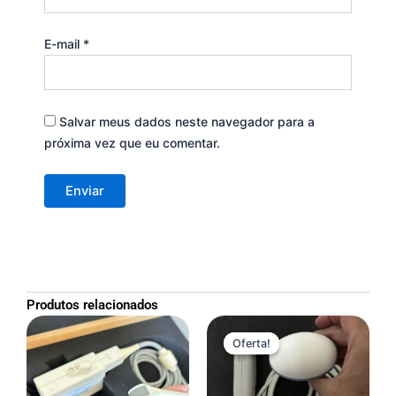
E-mail
*
Salvar meus dados neste navegador para a
próxima vez que eu comentar.
Produtos relacionados
O
O
preço
preço
Oferta!
Oferta!
original
atual
era:
é:
R$7,900.00.
R$7,000.00.