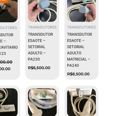
al
atual
é:
00.00.
R$7,900.00.
TRANSDUTORES
TRANSDUTORES
SDUTORES
TRANSDUTOR
TRANSDUTOR
SDUTOR
ESAOTE –
ESAOTE –
E –
SETORIAL
SETORIAL
AVITARIO
ADULTO –
ADULTO
123
PA230
MATRICIAL –
500.00
PA240
R$
6,500.00
00.00
R$
8,500.00