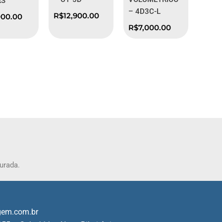
RS
– 4D3C-L
R$
12,900.00
000.00
R$
7,000.00
urada.
gem.com.br