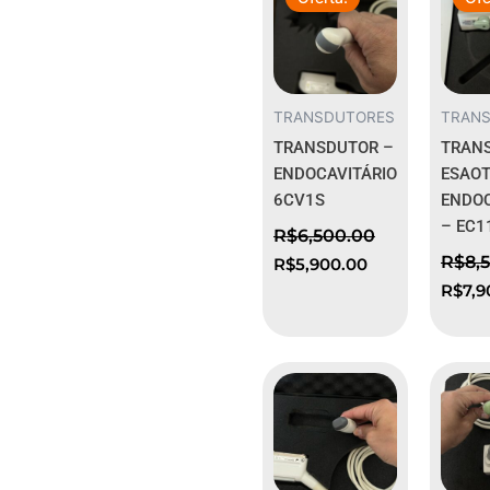
original
atual
origin
era:
é:
era:
R$6,500.00.
R$5,900.00.
R$8,5
TRANSDUTORES
TRAN
TRANSDUTOR –
TRAN
ENDOCAVITÁRIO
ESAOT
6CV1S
ENDOC
– EC1
R$
6,500.00
R$
8,
R$
5,900.00
R$
7,9