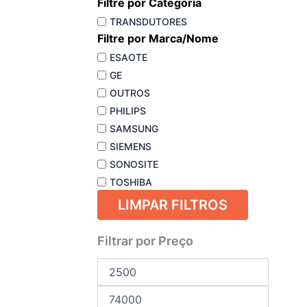
Filtre por Categoria
TRANSDUTORES
Filtre por Marca/Nome
ESAOTE
GE
OUTROS
PHILIPS
SAMSUNG
SIEMENS
SONOSITE
TOSHIBA
LIMPAR FILTROS
Preço
Preço
Filtrar por Preço
mínimo
máximo