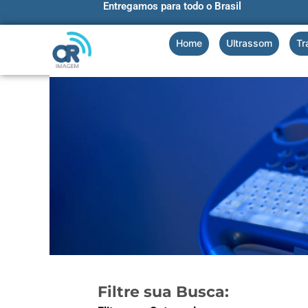
Entregamos para todo o Brasil
Ir
para
o
Home
Ultrassom
Tr
conteúdo
Filtre sua Busca: