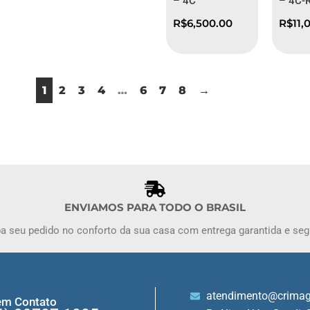
– 4C
– 4C-
R$
6,500.00
R$
11,
1
2
3
4
…
6
7
8
→
ENVIAMOS PARA TODO O BRASIL
a seu pedido no conforto da sua casa com entrega garantida e seg
atendimento@crima
em Contato