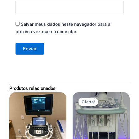
Salvar meus dados neste navegador para a
próxima vez que eu comentar.
Produtos relacionados
O
O
preço
preço
Oferta!
Oferta!
original
atual
era:
é:
R$30,000.00.
R$20,000.00