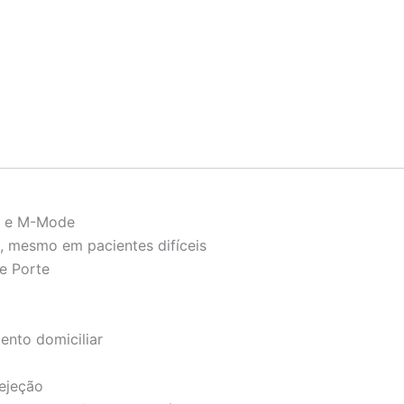
r e M-Mode
s, mesmo em pacientes difíceis
e Porte
ento domiciliar
 ejeção