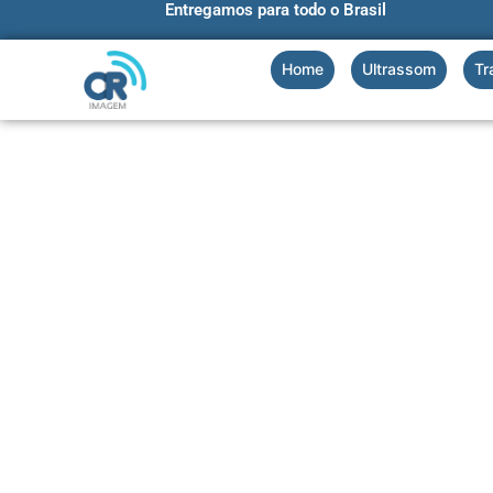
Entregamos para todo o Brasil
Ir
para
o
Home
Ultrassom
Tr
conteúdo