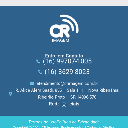
Entre em Contato
(16) 99707-1005
(16) 3629-8023
atendimento@crimagem.com.br
R. Alice Além Saadi, 855 – Sala 111 – Nova Ribeirânia,
Ribeirão Preto – SP, 14096-570
Redes Sociais
I
n
s
Termos de Uso
Política de Privacidade
t
Copyright © 2024 CR Imagem Equipamentos | Todos os Direitos