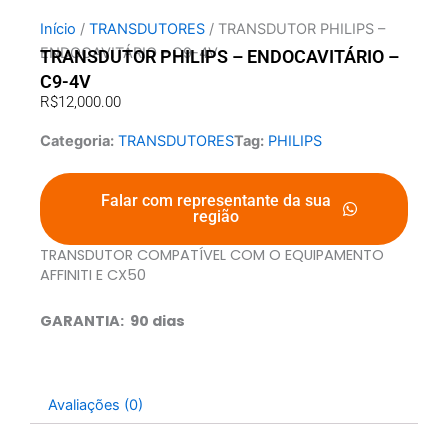
Início
/
TRANSDUTORES
/ TRANSDUTOR PHILIPS –
ENDOCAVITÁRIO – C9-4V
TRANSDUTOR PHILIPS – ENDOCAVITÁRIO –
C9-4V
R$
12,000.00
Categoria:
TRANSDUTORES
Tag:
PHILIPS
Falar com representante da sua
região
TRANSDUTOR COMPATÍVEL COM O EQUIPAMENTO
AFFINITI E CX50
GARANTIA: 90 dias
Avaliações (0)