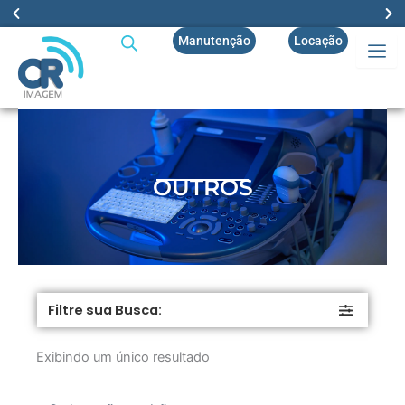
Ir
para
Manutenção
Locação
Enviamos para todo o BRASIL!
o
conteúdo
OUTROS
Filtre sua Busca:
Exibindo um único resultado